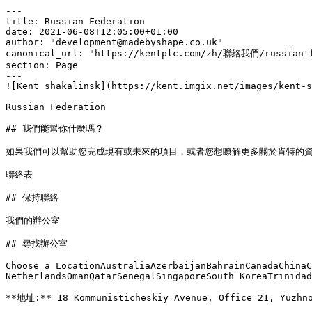
---

title: Russian Federation

date: 2021-06-08T12:05:00+01:00

author: "development@madebyshape.co.uk"

canonical_url: "https://kentplc.com/zh/聯絡我們/russian-f
section: Page

---

![Kent shakalinsk](https://kent.imgix.net/images/kent-s
Russian Federation

## 我們能幫你什麼嗎？

如果我們可以幫助您完成現有或未來的項目，或者您想瞭解更多關於肯特的資
聯絡表

## 保持聯絡

我們的辦公室

## 尋找辦公室

Choose a LocationAustraliaAzerbaijanBahrainCanadaChinaC
NetherlandsOmanQatarSenegalSingaporeSouth KoreaTrinidad
**地址:** 18 Kommunisticheskiy Avenue, Office 21, Yuzhno