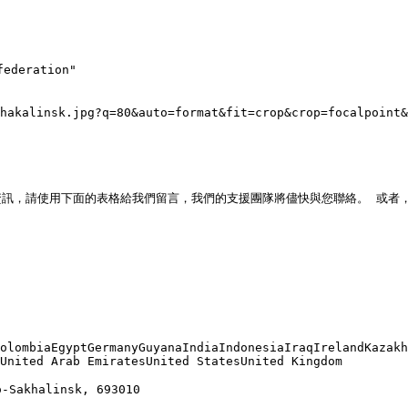
ederation"

hakalinsk.jpg?q=80&auto=format&fit=crop&crop=focalpoint&
訊，請使用下面的表格給我們留言，我們的支援團隊將儘快與您聯絡。 或者，
olombiaEgyptGermanyGuyanaIndiaIndonesiaIraqIrelandKazakh
United Arab EmiratesUnited StatesUnited Kingdom

-Sakhalinsk, 693010
