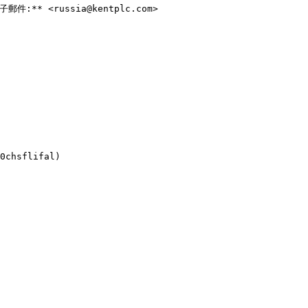
子郵件:** <russia@kentplc.com>
