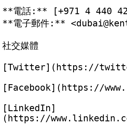
**電話:** [+971 4 440 42
**電子郵件:** <dubai@kent
社交媒體

[Twitter](https://twitt
[Facebook](https://www.
[LinkedIn]
(https://www.linkedin.c