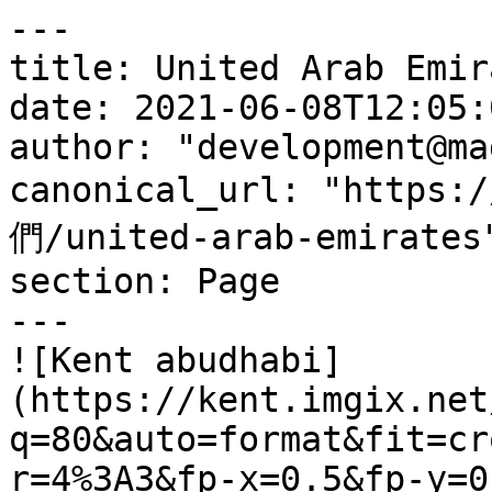
---

title: United Arab Emira
date: 2021-06-08T12:05:
author: "development@ma
canonical_url: "https:
們/united-arab-emirates"
section: Page

---

![Kent abudhabi]
(https://kent.imgix.net
q=80&auto=format&fit=cr
r=4%3A3&fp-x=0.5&fp-y=0.