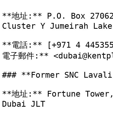
**地址:** P.O. Box 27062
Cluster Y Jumeirah Lake
**電話:** [+971 4 445355
電子郵件:** <dubai@kentpl
### **Former SNC Lavali
**地址:** Fortune Tower,
Dubai JLT
