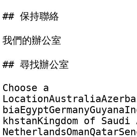
## 保持聯絡

我們的辦公室

## 尋找辦公室

Choose a 
LocationAustraliaAzerba
biaEgyptGermanyGuyanaIn
khstanKingdom of Saudi 
NetherlandsOmanQatarSen