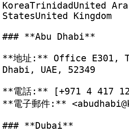
KoreaTrinidadUnited Ara
StatesUnited Kingdom

### **Abu Dhabi**

**地址:** Office E301, T
Dhabi, UAE, 52349

**電話:** [+971 4 417 12
**電子郵件:** <abudhabi@ke
### **Dubai**
