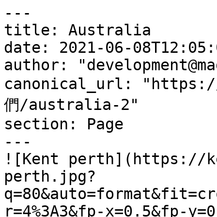
---

title: Australia

date: 2021-06-08T12:05:
author: "development@ma
canonical_url: "https:
們/australia-2"

section: Page

---

![Kent perth](https://k
perth.jpg?
q=80&auto=format&fit=cr
r=4%3A3&fp-x=0.5&fp-y=0.