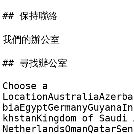
## 保持聯絡

我們的辦公室

## 尋找辦公室

Choose a 
LocationAustraliaAzerba
biaEgyptGermanyGuyanaIn
khstanKingdom of Saudi 
NetherlandsOmanQatarSen