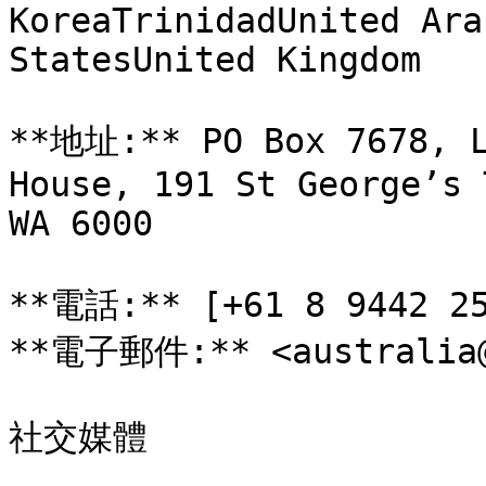
KoreaTrinidadUnited Ara
StatesUnited Kingdom

**地址:** PO Box 7678, L
House, 191 St George’s 
WA 6000

**電話:** [+61 8 9442 25
**電子郵件:** <australia@k
社交媒體
